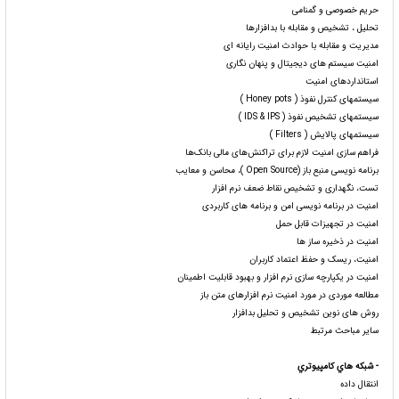
حریم خصوصی و گمنامی
تحلیل ، تشخیص و مقابله با بدافزارها
مدیریت و مقابله با حوادث امنیت رایانه ای
امنیت سیستم های دیجیتال و پنهان نگاری
استانداردهای امنیت
سیستمهای کنترل نفوذ ( Honey pots )
سیستمهای تشخیص نفوذ ( IDS & IPS )
سیستمهای پالایش ( Filters )
فراهم سازی امنیت لازم برای تراکنش‌های مالی بانک‌ها
برنامه نویسی منبع باز (Open Source )، محاسن و معایب
تست، نگهداری و تشخیص نقاط ضعف نرم افزار
امنیت در برنامه نویسی امن و برنامه های کاربردی
امنیت در تجهیزات قابل حمل
امنیت در ذخیره ساز ها
امنیت، ریسک و حفظ اعتماد کاربران
امنیت در یکپارچه سازی نرم افزار و بهبود قابلیت اطمینان
مطالعه موردی در مورد امنیت نرم افزارهای متن باز
روش های نوین تشخیص و تحلیل بدافزار
سایر مباحث مرتبط
- شبکه هاي کامپيوتري
انتقال داده