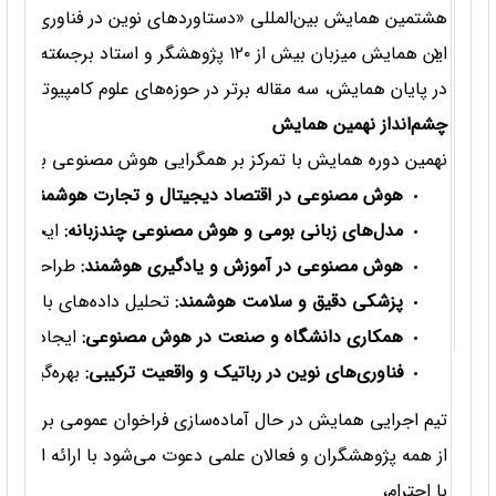
هشتمین همایش بین‌المللی «دستاوردهای نوین در فناوری اطلاعات، علوم کامپیوتر، امنیت، شبکه و هوش مصنوعی» در آذرماه ۱۴۰۴ در شهر م
باسلا
‹
›
این همایش میزبان بیش از ۱۲۰ پژوهشگر و استاد برجسته از داخل و خارج کشور بود که آخرین دستاوردهای خود را در حوزه‌هایی مانند هوش مصنوعی در شبکه‌های هوشمند، امنیت سایبری، پردازش زبان طبیعی، سلامت هوشمند، مدیریت داده‌های کلان و شهرهای هوشمند ارائه کردند. برنامه‌های تخصصی همایش از ساعات ابتدایی روز آغاز شد و با بحث‌های علمی و دفاع از مقالات، بستری مناسب برای تبادل تجربه‌ها و شکل‌گیری همکاری‌های نوین فراهم گردید.
در پایان همایش، سه مقاله برتر در حوزه‌های علوم کامپیوتر، شبکه و امنیت با تقدیر ویژه همراه شدند و نویسندگان این آثار برای انتشار در نشریات م
-
جهت
چشم‌انداز نهمین همایش
توجه:
نهمین دوره همایش با تمرکز بر همگرایی هوش مصنوعی با فناوری
این مسائل، می‌توانند موقعیتی مناسب برای ایجاد هم‌فکری و تبادل 
- پژو
هوش مصنوعی در اقتصاد دیجیتال و تجارت هوشمند:
توسع
فراد غیرحضوری،
حداکثر تا ساعت 24 شنبه 29 آذرماه
مدل‌های زبانی بومی و هوش مصنوعی چندزبانه:
ایجاد مدل
- پژو
هوش مصنوعی در آموزش و یادگیری هوشمند:
طراحی سیست
 مشکلات فنی سایت لطفا طی چند ساعت آینده مجدد اطلاعیه ها را ب
- کلیه مقالات امروز ب
پزشکی دقیق و سلامت هوشمند:
تحلیل داده‌های بالینی 
همکاری دانشگاه و صنعت در هوش مصنوعی:
ایجاد اکوسی
ضمن ت
داخت از سایر روش ها، می بایست اطلاعات فیش پرداختی را در پنل خ
فناوری‌های نوین در رباتیک و واقعیت ترکیبی:
بهره‌گیری ا
باتشک
تیم اجرایی همایش در حال آماده‌سازی فراخوان عمومی برای دری
دبیرخ
از همه پژوهشگران و فعالان علمی دعوت می‌شود با ارائه ایده‌ها
با احترام،