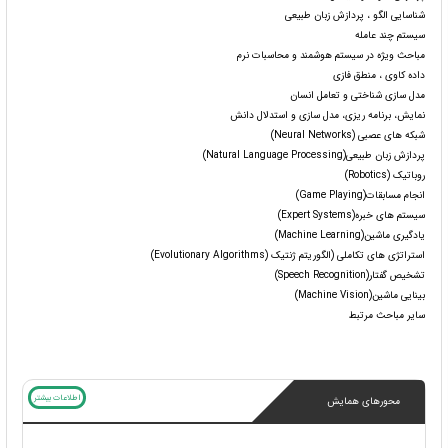
شناسایی الگو ، پردازش زبان طبیعی
سیستم چند عامله
مباحث ویژه در سیستم هوشمند و محاسبات نرم
داده کاوی ، منطق فازی
مدل سازی شناختی و تعامل انسان
نمایش، برنامه ریزی، مدل سازی و استدلال دانش
شبکه های عصبی (Neural Networks)
پردازش زبان طبیعی(Natural Language Processing)
روباتیک (Robotics)
انجام مسابقات(Game Playing)
سیستم های خبره(Expert Systems)
یادگیری ماشین(Machine Learning)
استراتژی های تکاملی (الگوریتم ژنتیک (Evolutionary Algorithms)
تشخیص گفتار(Speech Recognition)
بینایی ماشین(Machine Vision)
سایر مباحث مرتبط
اطلاعات بیشتر
محورهای همایش