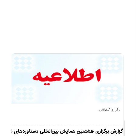
با استفاده لینک زیر اقدام به ثبت نام و ارسال مقاله خود نماین
برگزاری کنفرانس
نحوه د
گزارش برگزاری هشتمین همایش بین‌المللی دستاوردهای نوین در