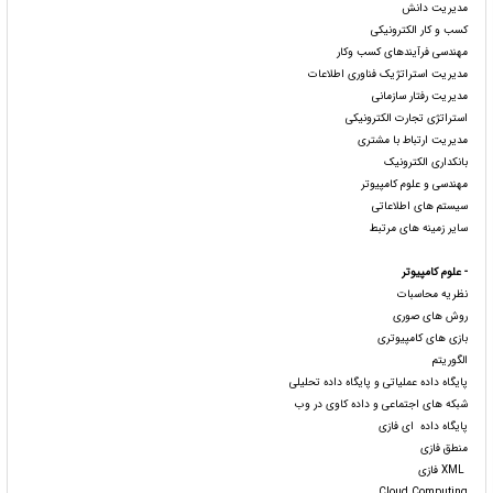
مدیریت دانش
کسب و کار الکترونیکی
مهندسی فرآیندهای کسب وکار
مدیریت استراتژیک فناوری اطلاعات
مدیریت رفتار سازمانی
استراتژی تجارت الکترونیکی
مدیریت ارتباط با مشتری
بانکداری الکترونیک
مهندسی و علوم کامپیوتر
سیستم های اطلاعاتی
سایر زمینه های مرتبط
- علوم کامپیوتر
نظریه محاسبات
روش های صوری
بازی های کامپیوتری
الگوریتم
پایگاه داده عملیاتی و پایگاه داده تحلیلی
شبکه های اجتماعی و داده کاوی در وب
پایگاه داده ای فازی
منطق فازی
XML فازی
Cloud Computing